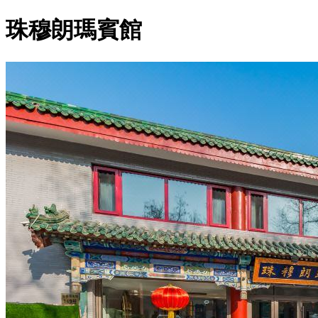
珠穆朗瑪賓館