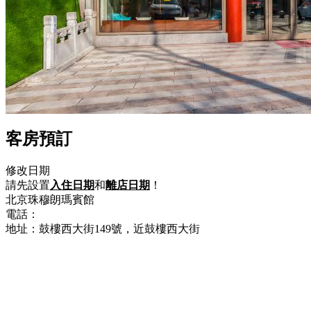
客房預訂
修改日期
請先設置
入住日期
和
離店日期
！
北京珠穆朗瑪賓館
電話：
+86-10-64018822
地址：鼓樓西大街149號，近鼓樓西大街