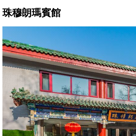
珠穆朗瑪賓館