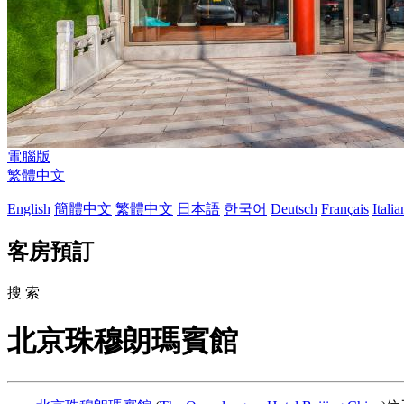
電腦版
繁體中文
English
簡體中文
繁體中文
日本語
한국어
Deutsch
Français
Itali
客房預訂
搜 索
北京珠穆朗瑪賓館