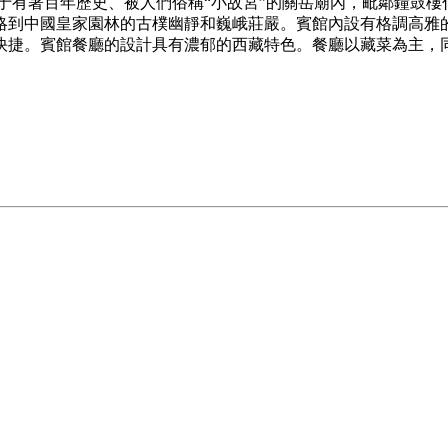
位于有著百年歷史、被人們俗稱“小故宮”的關岳廟內，毗鄰鐘鼓
略到中國皇家園林的古樸幽靜和巍峨莊嚴。賓館內設有格調高雅
快捷。賓館餐廳的設計具有濃郁的西藏特色。餐廳以藏菜為主，