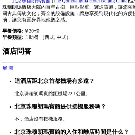
北京珠穆朗瑪賓館
(
The Qomolangma Hotel Beijing China
)
珠穆朗瑪飯店大院內百年古樹、巨型影壁、輝煌寶殿，讓您領
國古典傳統文化；齊全的設備設施，讓您享受到現代化的方便
演，讓您有置身異地他鄉之感。
早餐價格
: ￥30/份
早餐類型
: 自助餐 （西式, 中式）
酒店問答
展 開
這酒店距北京首都機場有多遠？
北京珠穆朗瑪賓館距機場22.1公里。
北京珠穆朗瑪賓館提供接機服務嗎？
不，酒店沒有接機服務。
北京珠穆朗瑪賓館的入住和離店時間是什么？