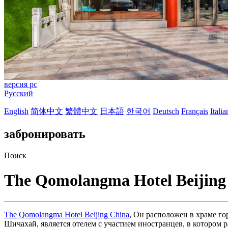
версия pc
Русский
English
简体中文
繁體中文
日本語
한국어
Deutsch
Français
Itali
забронировать
Поиск
The Qomolangma Hotel Beijing
The Qomolangma Hotel Beijing China
, Он расположен в храме го
Шичахай, является отелем с участием иностранцев, в котором 