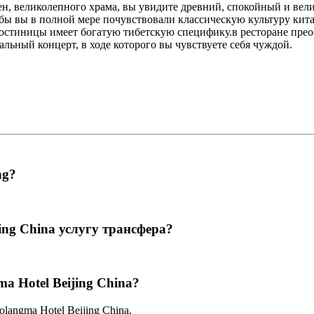
ен, великолепного храма, вы увидите древний, спокойный и вел
обы вы в полной мере почувствовали классическую культуру кит
стиницы имеет богатую тибетскую специфику.в ресторане преоб
льный концерт, в ходе которого вы чувствуете себя чуждой.
ng?
ing China услугу трансфера?
a Hotel Beijing China?
olangma Hotel Beijing China.