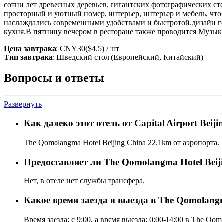
сотни лет древесных деревьев, гигантских фотографических ст
просторный и уютный номер, интерьер, интерьер и мебель, чт
наслаждались современными удобствами и быстротой.дизайн го
кухня.В пятницу вечером в ресторане также проводится Музыка
Цена завтрака
: CNY30($4.5) / шт
Тип завтрака
: Шведский стол (Европейский, Китайский)
Вопросы и ответы
Развернуть
Как далеко этот отель от Capital Airport Beiji
The Qomolangma Hotel Beijing China 22.1km от аэропорта.
Предоставляет ли The Qomolangma Hotel Beij
Нет, в отеле нет службы трансфера.
Какое время заезда и выезда в The Qomolangm
Время заезда: с 9:00, а время выезда: 0:00-14:00 в The Qom