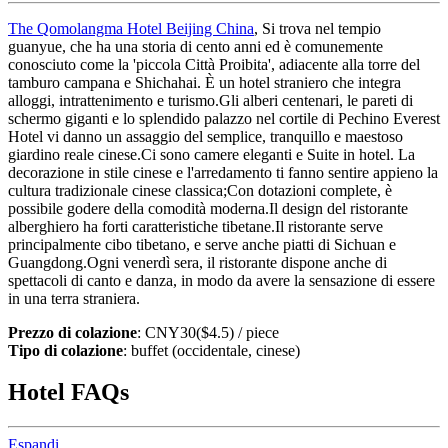
The Qomolangma Hotel Beijing China
, Si trova nel tempio
guanyue, che ha una storia di cento anni ed è comunemente
conosciuto come la 'piccola Città Proibita', adiacente alla torre del
tamburo campana e Shichahai. È un hotel straniero che integra
alloggi, intrattenimento e turismo.Gli alberi centenari, le pareti di
schermo giganti e lo splendido palazzo nel cortile di Pechino Everest
Hotel vi danno un assaggio del semplice, tranquillo e maestoso
giardino reale cinese.Ci sono camere eleganti e Suite in hotel. La
decorazione in stile cinese e l'arredamento ti fanno sentire appieno la
cultura tradizionale cinese classica;Con dotazioni complete, è
possibile godere della comodità moderna.Il design del ristorante
alberghiero ha forti caratteristiche tibetane.Il ristorante serve
principalmente cibo tibetano, e serve anche piatti di Sichuan e
Guangdong.Ogni venerdì sera, il ristorante dispone anche di
spettacoli di canto e danza, in modo da avere la sensazione di essere
in una terra straniera.
Prezzo di colazione
: CNY30($4.5) / piece
Tipo di colazione
: buffet (occidentale, cinese)
Hotel FAQs
Espandi