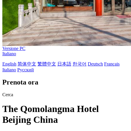
Versione PC
Italiano
English
简体中文
繁體中文
日本語
한국어
Deutsch
Français
Italiano
Русский
Prenota ora
Cerca
The Qomolangma Hotel
Beijing China